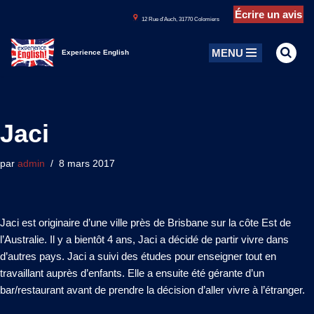
Écrire un avis
1
2 Rue d’Auch, 31770 Colomiers
Aller
MENU
au
Experience English
contenu
Jaci
par
admin
8 mars 2017
Jaci est originaire d’une ville près de Brisbane sur la côte Est de
l’Australie. Il y a bientôt 4 ans, Jaci a décidé de partir vivre dans
d’autres pays. Jaci a suivi des études pour enseigner tout en
travaillant auprès d’enfants. Elle a ensuite été gérante d’un
bar/restaurant avant de prendre la décision d’aller vivre à l’étranger.