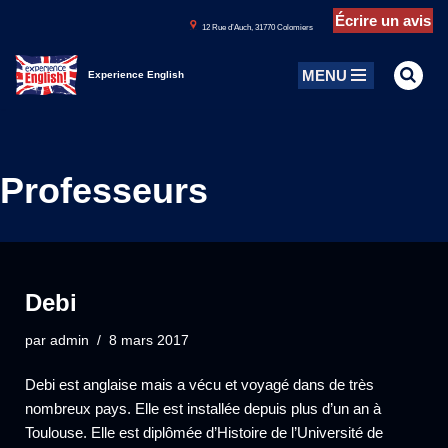
Écrire un avis
1
2 Rue d’Auch, 31770 Colomiers
Aller
MENU
au
Experience English
contenu
Professeurs
Debi
par
admin
8 mars 2017
Debi est anglaise mais a vécu et voyagé dans de très
nombreux pays. Elle est installée depuis plus d’un an à
Toulouse. Elle est diplômée d’Histoire de l’Université de